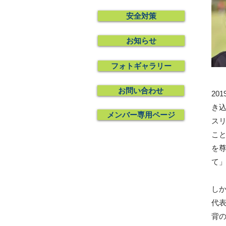
安全対策
お知らせ
フォトギャラリー
お問い合わせ
20
き
メンバー専用ページ
​
こ
を
て
し
代
背