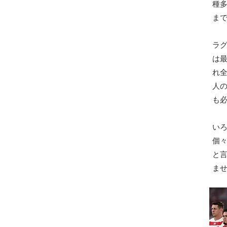
種
ま
ラ
は最
れ
人
も
い
個
と
ま