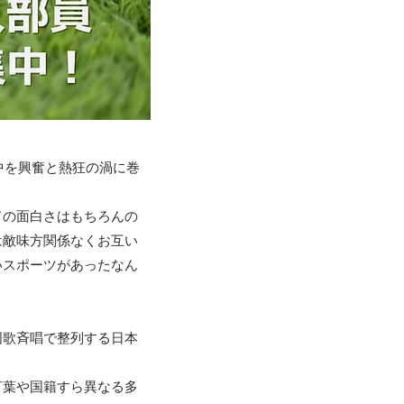
中を興奮と熱狂の渦に巻
ての面白さはもちろんの
は敵味方関係なくお互い
いスポーツがあったなん
国歌斉唱で整列する日本
言葉や国籍すら異なる多