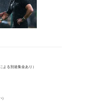
よる別途集金あり）
い）