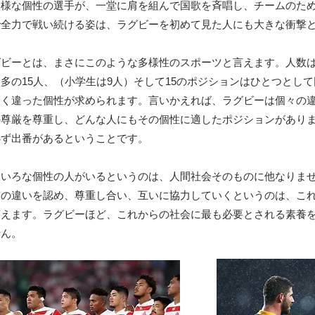
多様な個性の選手が、一堂に肩を組んで国歌を斉唱し、チームのた
で全力で戦い続ける姿は、ラグビーを初めて見た人にも大きな衝撃
グビーとは、まさにこのような多様性のスポーツと言えます。人数
多の15人、（小学生は9人）そして15のポジションはひとつとし
全く違った個性が求められます。言いかえれば、ラグビーは個々の
の尊厳を尊重し、どんな人にもその個性に適したポジションがあり
必ず出番があるということです。
ろいろな個性の人がいるというのは、人間社会そのものに他なりま
々の違いを認め、尊重し合い、互いに協力していくというのは、こ
言えます。ラグビーほど、これからの社会に最も必要とされる素養
せん。