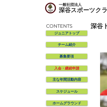
一般社団法人
​深谷スポーツク
​深
CONTENTS
ジュニアトップ
FUKAYA
チーム紹介
募集要項
入会・継続申請
主な年間活動内容
スケジュール
ホームグラウンド