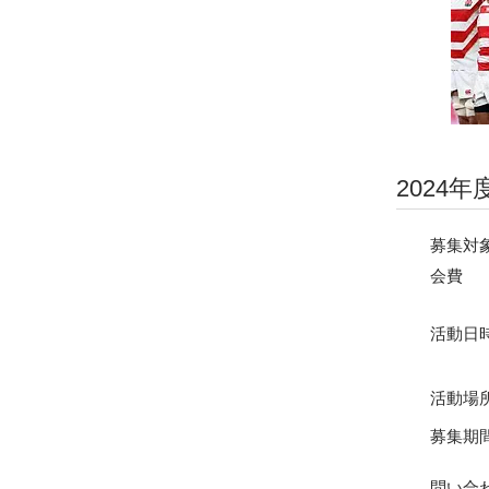
2024
募集対
会費 
（傷害
活動日時
活動場
募集期
問い合わ