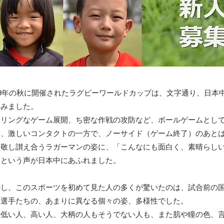
19年の秋に開催されたラグビーワールドカップは、文字通り、日本
込みました。
スリリングなゲーム展開、ち密な作戦の攻防など、ボールゲームとし
と、激しいコンタクトの一方で、ノーサイド（ゲーム終了）のあと
尊敬し讃え合うラガーマンの姿に、「こんなにも面白く、素晴らし
」という声が日本中にあふれました。
かし、このスポーツを初めて見た人の多くが驚いたのは、試合前の
表選手たちの、あまりに異なる個々の姿、多様性でした。
の低い人、高い人、大柄の人もそうでない人も、また肌や瞳の色、