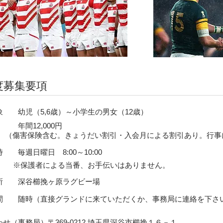
年度募集要項
象 幼児（5,6歳）～小学生の男女（12歳）
年間12,000円
保険含む。きょうだい割引・入会月による割引あり。行事に
 毎週日曜日 8:00～10:00
※保護者による当番、お手伝いはありません。
所 深谷櫛挽ヶ原ラグビー場
間 随時（直接グランドに来ていただくか、事務局に連絡を下さ
せ（事務局）〒369-0212 埼玉県深谷市櫛挽１６－１