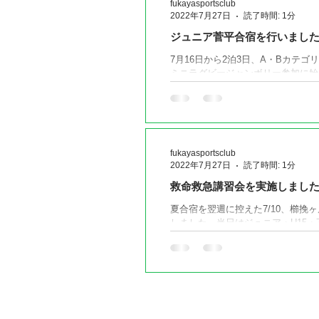
fukayasportsclub
2022年7月27日
読了時間: 1分
ジュニア菅平合宿を行いまし
7月16日から2泊3日、A・Bカテ
ミニラグビージャンボリー参加に始
ングとラグビー漬けの3日間を過ご
頑張りました！...
fukayasportsclub
2022年7月27日
読了時間: 1分
救命救急講習会を実施しまし
夏合宿を翌週に控えた7/10、櫛
しました。当日はジュニア・U15
と、心肺蘇生法、AED使用方法、ま