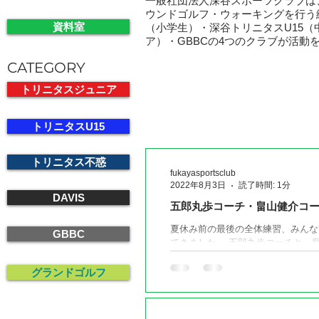
一般社団法人深谷スポーツクラブは
ウンドゴルフ・ウォーキングを行う
資料室
（小学生）・深谷トリニタスU15
ア）・GBBCの4つのクラブが活
CATEGORY
最新のお知らせ
トリニタスジュニア
トリニタスU15
トリニタス不惑
fukayasportsclub
2022年8月3日
読了時間: 1分
DAVIS
五郎丸歩コーチ・畠山健介コ
夏休み前の最後の全体練習、みんな
GBBC
てきました。 五郎丸歩コーチと、
ールが深谷スポーツクラブにて開催
越しいただきました。...
グランドゴルフ