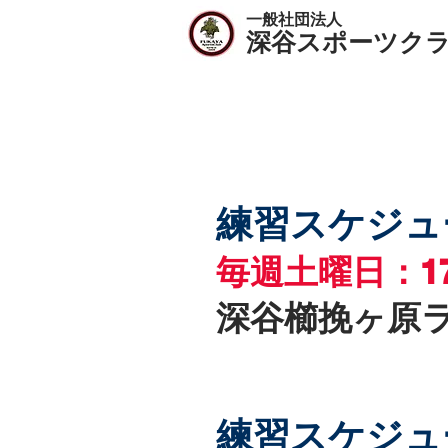
一般社団法人
​深谷スポーツク
深谷トリニタスU1
練習スケジュー
毎週土曜日：1
深谷櫛挽ヶ原
練習スケジュ