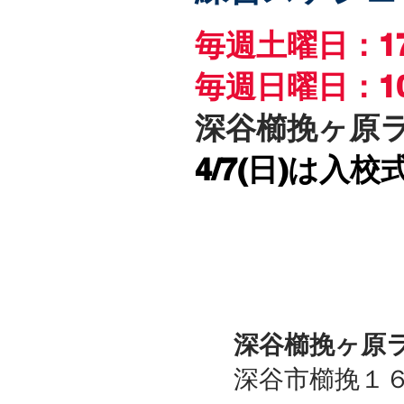
毎週土曜日：1
毎週日
曜日：1
深谷櫛挽ヶ原
4/7(日)は
深谷櫛挽ヶ原
深谷市櫛挽１