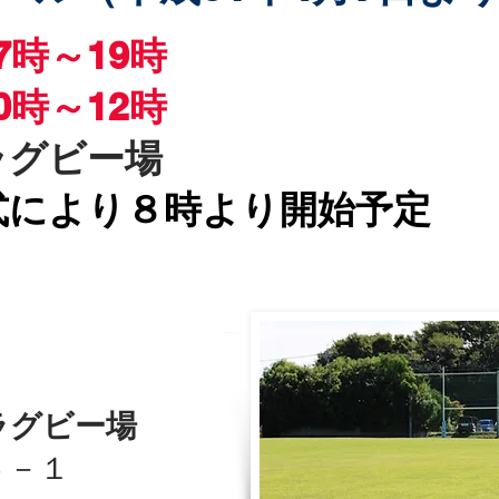
7時～19時
0時～12時
ラグビー場
入校式により８時より開始予定
ラグビー場
６－１