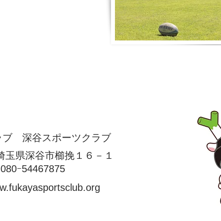
図
ラブ
深谷スポーツクラブ
2 埼玉県深谷市櫛挽１６－１
0ｰ54467875
.fukayasportsclub.org